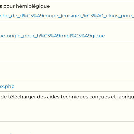
us pour hémiplégique
i/Planche_de_d%C3%A9coupe_(cuisine)_%C3%A0_clous_p
/Coupe-ongle_pour_h%C3%A9mipl%C3%A9gique
ex.php
t de télécharger des aides techniques conçues et fabri