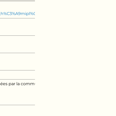
our_h%C3%A9mipl%C3%A9gique
quées par la communauté