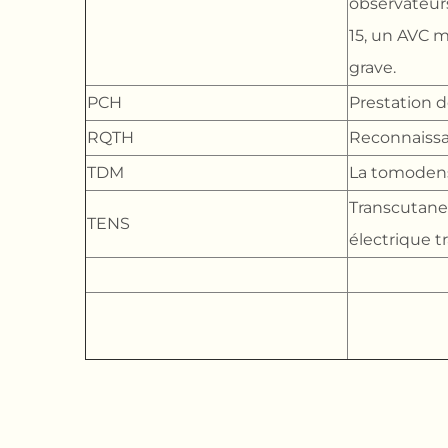
observateurs
15, un AVC m
grave.
PCH
Prestation 
RQTH
Reconnaissan
TDM
La tomodens
Transcutaneo
TENS
électrique 