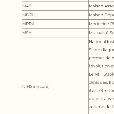
MAS
Maison Assoc
MDPH
Maison Dép
MPRA
Médecine Ph
MSA
Mutualité So
National Ins
Score diagno
permet de me
l'évolution e
Le NIH Strok
cliniques. I
NIHSS (score)
il est étroit
quantitative
volume de l’i