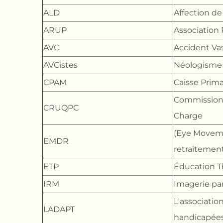
ALD
Affection d
ARUP
Association
AVC
Accident Vas
AVCistes
Néologisme 
CPAM
Caisse Prima
Commissions 
CRUQPC
Charge
(Eye Moveme
EMDR
retraitemen
ETP
Éducation T
IRM
Imagerie pa
L'associatio
LADAPT
handicapées