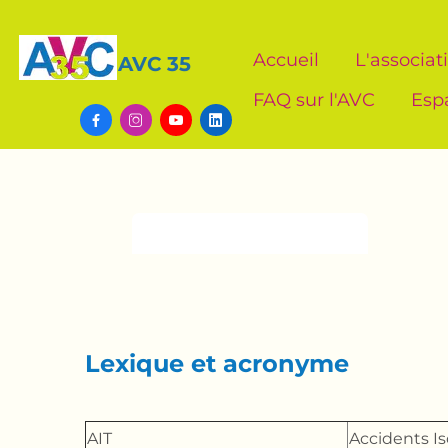
Accueil
L'associat
AVC 35
FAQ sur l'AVC
Esp




Espace documentaire
Lexique et acronyme
AIT
Accidents I