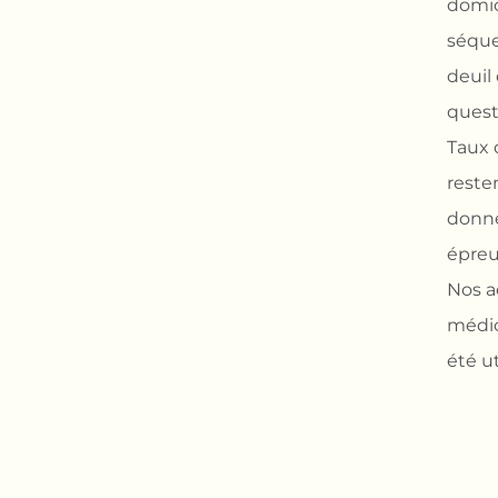
domic
séquel
deuil
questi
Taux 
reste
donne
épreu
Nos a
médic
été u