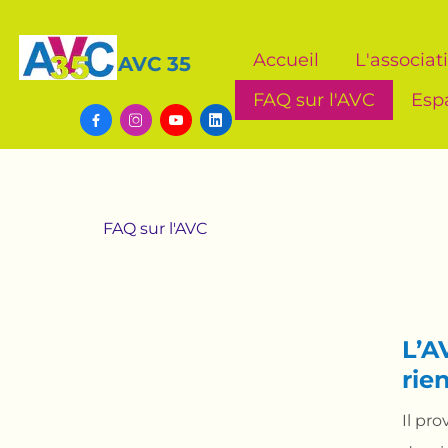
Accueil
L'associat
AVC 35
FAQ sur l'AVC
Esp




FAQ sur l'AVC
L’A
rien
Il pr