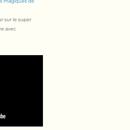
ts magiques de
ur sur le super
re avec