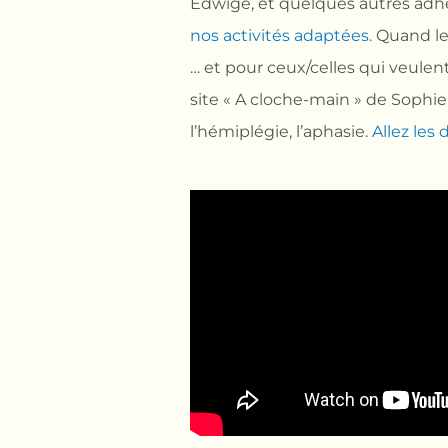
Edwige, et quelques autres adh
nos activités adaptées.
Quand le 
… et pour ceux/celles qui veulent
site « A cloche-main » de Sophi
l’hémiplégie, l’aphasie.
Allez les 