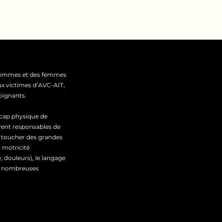
 hommes et des femmes
x victimes d’AVC-AIT,
soignants.
icap physique de
vent responsables de
t toucher des grandes
a motricité
e, douleurs), le langage
 de nombreuses