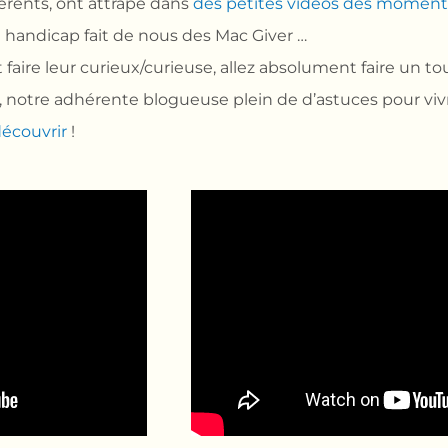
érents, ont attrapé dans
des petites vidéos des momen
handicap fait de nous des Mac Giver …
 faire leur curieux/curieuse, allez absolument faire un to
e, notre adhérente blogueuse plein de d’astuces pour viv
découvrir
!