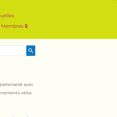
uelles
Membres 🔒
search
 partenariat avec
vènements vélos