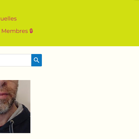
uelles
Membres 🔒
search