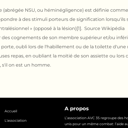
ale (abrégée NSU, ou héminégligence) est définie comme 
répondre à des stimuli porteurs de signification lorsqu'ils
ralésionnel » (opposé à la lésion)[1]. Source Wikipédia
ar des cognements de son membre supérieur et/ou inféri
orte, oubli lors de l'habillement ou de la toilette d'une
auses repas, en oubliant la moitié de son assiette ou lors 
, s'il on est un homme.
A propos
Accueil
L’association AVC 35 regroupe des
L'association
unis pour un même combat: l’aide au