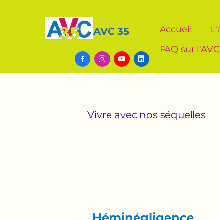
Accueil
L'
AVC 35
FAQ sur l'AVC




Vivre avec nos séquelles
Héminégligence