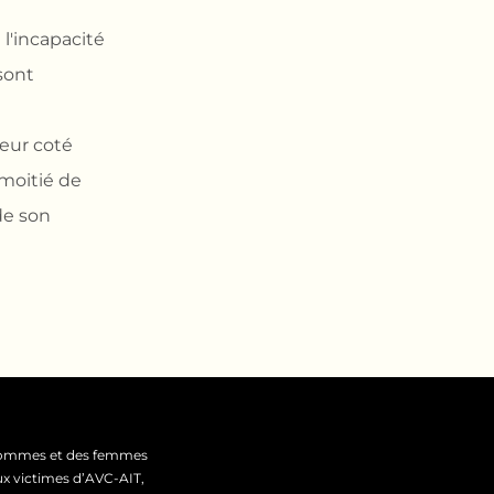
l'incapacité
 sont
eur coté
 moitié de
de son
 hommes et des femmes
x victimes d’AVC-AIT,